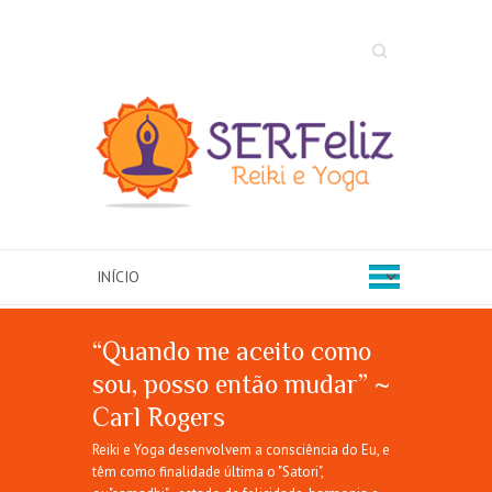
Search
“Quando me aceito como
sou, posso então mudar” ~
Carl Rogers
Reiki e Yoga desenvolvem a consciência do Eu, e
têm como finalidade última o "Satori",