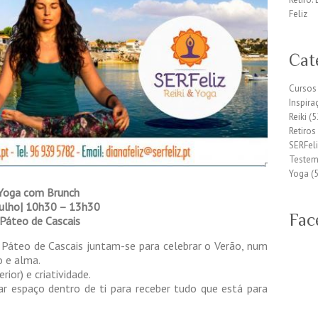
Feliz
Cat
Cursos
Inspira
Reiki
(5
Retiros
SERFeli
Teste
Yoga
(5
Yoga com Brunch
Julho| 10h30 – 13h30
Fac
Páteo de Cascais
 Páteo de Cascais juntam-se para celebrar o Verão, num
o e alma.
ior) e criatividade.
ar espaço dentro de ti para receber tudo que está para