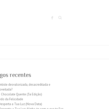
Search
igos recentes
entiste desvalorizada, desacreditada e
oveitada?
 Chocolate Quente (3a Edição)
edo da Felicidade
Desperta a Tua Luz (Nova Data)
 Desperta a Tua Luz: Alinha-te com o que te Faz