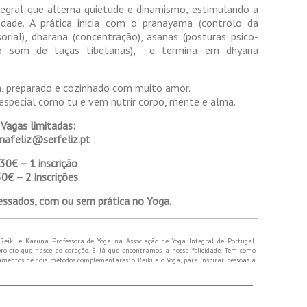
gral que alterna quietude e dinamismo, estimulando a
lidade. A prática inicia com o pranayama (controlo da
sorial), dharana (concentração), asanas (posturas psico-
ao som de taças tibetanas), e termina em dhyana
, preparado e cozinhado com muito amor.
especial como tu e vem nutrir corpo, mente e alma.
Vagas limitadas:
anafeliz@serfeliz.pt
30€ – 1 inscrição
50€ – 2 inscrições
ressados, com ou sem prática no Yoga.
Reiki e Karuna. Professora de Yoga na Associação de Yoga Integral de Portugal.
rojeto que nasce do coração. É lá que encontramos a nossa felicidade. Tem como
namentos de dois métodos complementares: o Reiki e o Yoga, para inspirar pessoas a