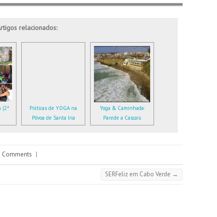
rtigos relacionados:
 (2ª
Práticas de YOGA na
Yoga & Caminhada:
Póvoa de Santa Iria
Parede a Cascais
 Comments
|
SERFeliz em Cabo Verde
→