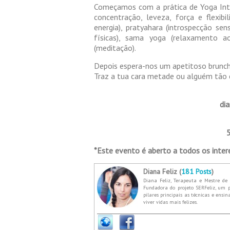
Começamos com a prática de Yoga Inte
concentração, leveza, força e flexibi
energia), pratyahara (introspecção sen
físicas), sama yoga (relaxamento 
(meditação).
Depois espera-nos um apetitoso brunch
Traz a tua cara metade ou alguém tão 
di
*Este evento é aberto a todos os inte
Diana Feliz (
181 Posts
)
Diana Feliz, Terapeuta e Mestre de 
Fundadora do projeto SERFeliz, um p
pilares principais as técnicas e ensi
viver vidas mais felizes.