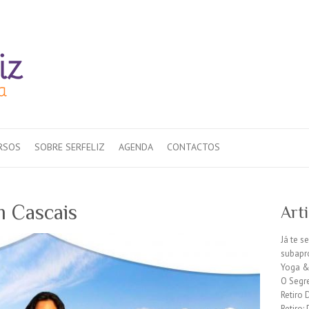
RSOS
SOBRE SERFELIZ
AGENDA
CONTACTOS
 Cascais
Art
Já te s
subapr
Yoga &
O Segr
Retiro 
Retiro: