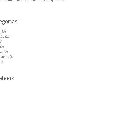
egorias
(33)
ção
(17)
2)
(5)
z
(75)
munhos
(6)
4)
ebook