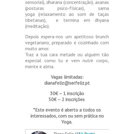
sensorial), dharana (concentração), asanas
(posturas psico-físicas), sama
yoga (relaxamento ao som de taças
tibetanas), e termina em dhyana
(meditação).
Depois espera-nos um apetitoso brunch
vegetariano, preparado e cozinhado com
muito amor.
Traz a tua cara metade ou alguém tão
especial como tu e vem nutrir corpo,
mente e alma.
Vagas limitadas:
dianafeliz@serfeliz.pt
30€ – 1 inscrição
50€ – 2 inscrições
*Este evento é aberto a todos os
interessados, com ou sem prática no
Yoga.
Diana Feliz (
181 Posts
)