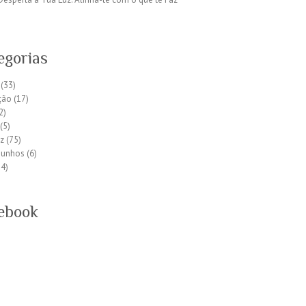
egorias
(33)
ção
(17)
2)
(5)
z
(75)
munhos
(6)
4)
ebook