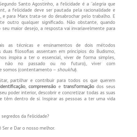
 Segundo Santo Agostinho, a felicidade é a “alegria que
t, a felicidade deve ser pautada pela racionalidade e
l, e para Marx trata-se do desabrochar pelo trabalho. E
e outro qualquer significado. Não obstante, quando
seu maior desejo, a resposta vai invariavelmente para
pais as técnicas e ensinamentos de dois métodos
s duas filosofias assentam em princípios do Budismo,
 inspira a ter o essencial, viver de forma simples,
 (e não no passado ou no futuro), viver com
e somos (contentamento –
shoukha
).
tar, partilhar e contribuir para todos os que querem
identificação
,
compreensão
e
transformação
dos seus
eu poder interior, descobrir e concretizar todas as suas
ue têm dentro de si. Inspirar as pessoas a ter uma vida
segredos da felicidade?
é Ser e Dar o nosso melhor.