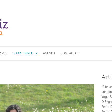
RSOS
SOBRE SERFELIZ
AGENDA
CONTACTOS
Art
Já te s
subapr
Yoga &
O Segr
Retiro 
Retiro: