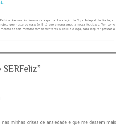
al…
Reiki e Karuna. Professora de Yoga na Associação de Yoga Integral de Portugal.
rojeto que nasce do coração. É lá que encontramos a nossa felicidade. Tem como
namentos de dois métodos complementares: o Reiki e o Yoga, para inspirar pessoas a
 SERFeliz
”
m
e nas minhas crises de ansiedade e que me dessem mais