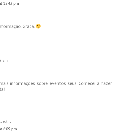
at 12:43 pm
 informação. Grata.
59 am
mais informações sobre eventos seus. Comecei a fazer
da!
t author
at 6:09 pm