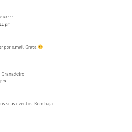
t author
5:11 pm
r por e.mail. Grata
 Granadeiro
0 pm
dos seus eventos. Bem haja