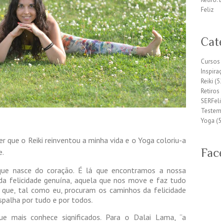
Feliz
Cat
Cursos
Inspira
Reiki
(5
Retiros
SERFeli
Teste
Yoga
(5
 que o Reiki reinventou a minha vida e o Yoga coloriu-a
Fac
e.
que nasce do coração. É lá que encontramos a nossa
 da felicidade genuína, aquela que nos move e faz tudo
 que, tal como eu, procuram os caminhos da felicidade
palha por tudo e por todos.
que mais conhece significados. Para o Dalai Lama, “a