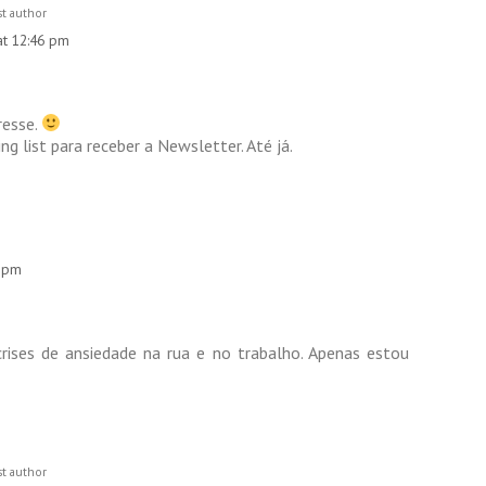
t author
at 12:46 pm
resse.
ing list para receber a Newsletter. Até já.
2 pm
rises de ansiedade na rua e no trabalho. Apenas estou
t author