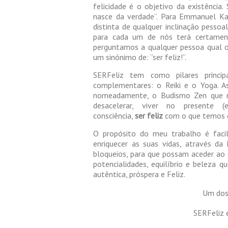
felicidade é o objetivo da existência.
nasce da verdade”. Para Emmanuel Kan
distinta de qualquer inclinação pessoa
para cada um de nós terá certament
perguntamos a qualquer pessoa qual o 
um sinónimo de: “ser feliz!”.
SERFeliz tem como pilares princi
complementares: o Reiki e o Yoga. A
nomeadamente, o Budismo Zen que nos
desacelerar, viver no presente
consciência,
ser
feliz
com o que temos 
O propósito do meu trabalho é facili
enriquecer as suas vidas, através da
bloqueios, para que possam aceder ao s
potencialidades, equilíbrio e beleza q
autêntica, próspera e Feliz.
Um dos 
SERFeliz 