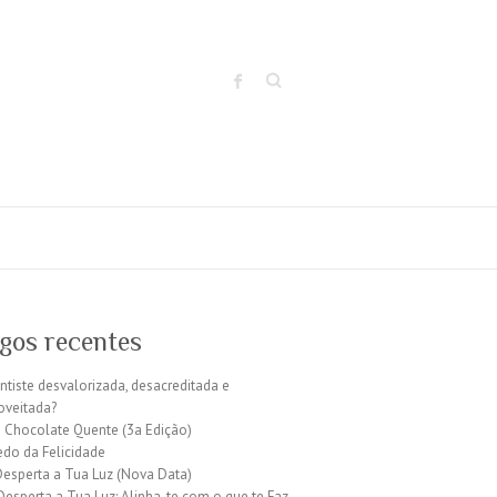
Search
igos recentes
entiste desvalorizada, desacreditada e
oveitada?
 Chocolate Quente (3a Edição)
edo da Felicidade
Desperta a Tua Luz (Nova Data)
 Desperta a Tua Luz: Alinha-te com o que te Faz