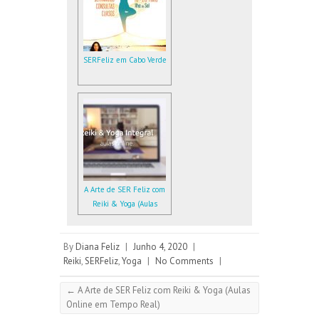
SERFeliz em Cabo Verde
A Arte de SER Feliz com
Reiki & Yoga (Aulas
Online em Tempo Real)
By
Diana Feliz
|
Junho 4, 2020
|
Reiki
,
SERFeliz
,
Yoga
|
No Comments
|
←
A Arte de SER Feliz com Reiki & Yoga (Aulas
Online em Tempo Real)