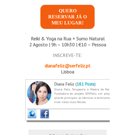
QUERO
RESERVAR JÁ O
MEU LUGAR!
.
Reiki & Yoga na Rua + Sumo Natural
2 Agosto | 9h – 10h30 | €10 – Pessoa
INSCREVE-TE:
dianafeliz@serfeliz.pt
Lisboa
Diana Feliz (
181 Posts
)
Diana Feliz, Terapeuta e Mestre de Reiki e Karuna. Prof
Fundadora do projeto SERFeliz, um projeto que nasce do 
pilares principais as técnicas e ensinamentos de dois méto
viver vidas mais felizes.