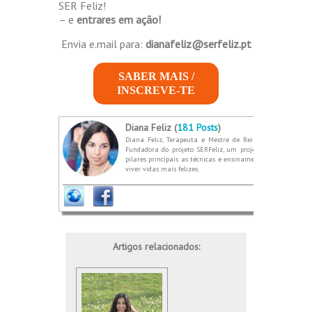
SER Feliz!
– e
entrares em ação!
Envia e.mail para:
dianafeliz@serfeliz.pt
SABER MAIS /
INSCREVE-TE
Diana Feliz (
181 Posts
)
Diana Feliz, Terapeuta e Mestre de Reiki e Karuna. Prof
Fundadora do projeto SERFeliz, um projeto que nasce do 
pilares principais as técnicas e ensinamentos de dois méto
viver vidas mais felizes.
Artigos relacionados: