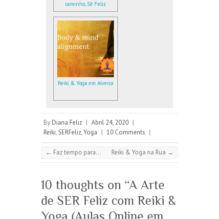
caminho, Sê Feliz
Reiki & Yoga em Alverca
By
Diana Feliz
|
Abril 24, 2020
|
Reiki
,
SERFeliz
,
Yoga
|
10 Comments
|
←
Faz tempo para…
Reiki & Yoga na Rua
→
10 thoughts on “
A Arte
de SER Feliz com Reiki &
Yoga (Aulas Online em