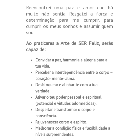
Reencontrei uma paz e amor que há
muito não sentia. Resgatei a força e
determinação para me cumprir, para
cumprir os meus sonhos e assumir quem
sou.
Ao praticares a Arte de SER Feliz, serás
capaz de:
Convidar a paz, harmonia e alegria para a
tua vida.
Perceber a interdependência entre o corpo –
coração- mente- alma.
Desbloquear e alinhar-te com a tua
verdade.
Ativar o teu poder pessoal e espiritual
(potencial e virtudes adormecidas).
Despertar e transformar o corpo e
consciência.
Rejuvenescer corpo e espírito.
Melhorar a condição física e flexibilidade a
níveis surpreendentes.