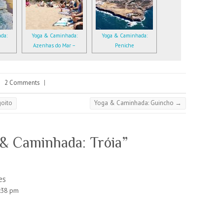
da:
Yoga & Caminhada:
Yoga & Caminhada:
Azenhas do Mar –
Peniche
Magoito
|
2 Comments
|
oito
Yoga & Caminhada: Guincho
→
& Caminhada: Tróia
”
es
8:38 pm