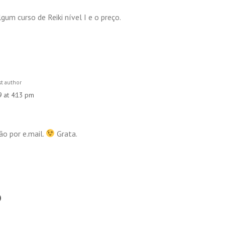
gum curso de Reiki nível I e o preço.
t author
 at 4:13 pm
ão por e.mail.
Grata.
o