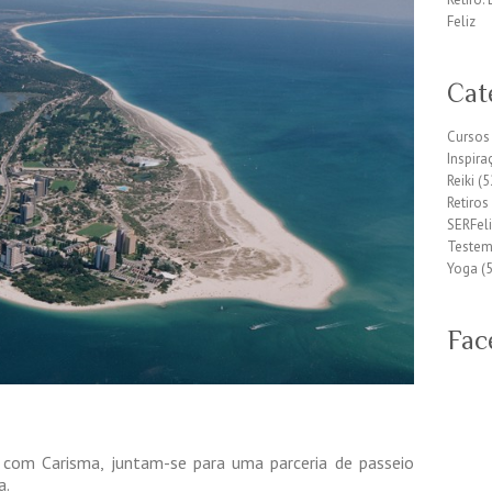
Feliz
Cat
Cursos
Inspira
Reiki
(5
Retiros
SERFeli
Teste
Yoga
(5
Fac
 com Carisma, juntam-se para uma parceria de passeio
a.