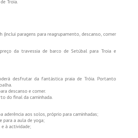
 de Troia.
 (inclui paragens para reagrupamento, descanso, comer
reço da travessia de barco de Setúbal para Troia e
derá desfrutar da fantástica praia de Tróia. Portanto
oalha.
para descanso e comer.
rto do final da caminhada.
 aderência aos solos, próprio para caminhadas;
e para a aula de yoga;
e à actividade;