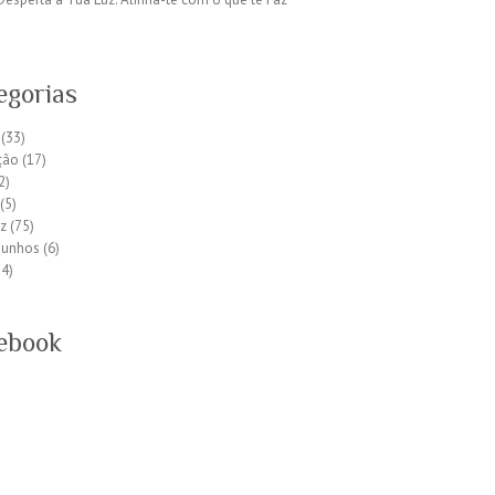
egorias
(33)
ção
(17)
2)
(5)
z
(75)
munhos
(6)
4)
ebook