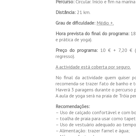
Percurso:
Circular. Inicio e fim na marina
Distância:
21 km.
Grau de dificuldade:
Médio +.
Hora prevista do final do programa:
18h
e prática de yoga).
Preço do programa:
10 € + 7,20 € (p
regresso).
A actividade está coberta por seguro.
No final da actividade quem quiser po
recomenda-se trazer fato de banho e t
Haverá 3 paragens durante o percurso 
A aula de yoga será na praia de Tróia pe
Recomendações:
– Uso de calçado confortável e com boa
– toalha de praia para usar como tapet
– Uso de vestuário adequado ao tempo 
– Alimentação: trazer farnel e água;