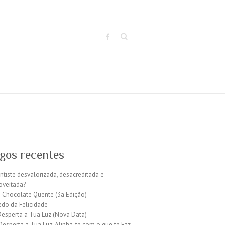
Search
igos recentes
entiste desvalorizada, desacreditada e
oveitada?
 Chocolate Quente (3a Edição)
edo da Felicidade
Desperta a Tua Luz (Nova Data)
 Desperta a Tua Luz: Alinha-te com o que te Faz