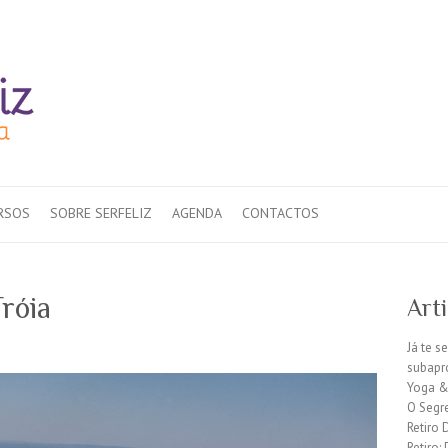
RSOS
SOBRE SERFELIZ
AGENDA
CONTACTOS
róia
Art
Já te s
subapr
Yoga &
O Segr
Retiro 
Retiro: