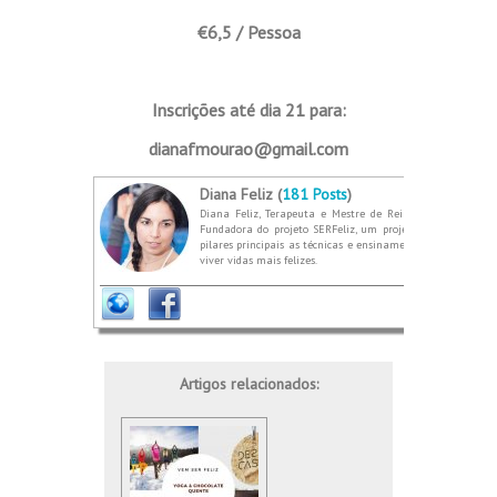
€6,5 / Pessoa
Inscrições até dia 21 para:
dianafmourao@gmail.com
Diana Feliz (
181 Posts
)
Diana Feliz, Terapeuta e Mestre de Reiki e Karuna. Prof
Fundadora do projeto SERFeliz, um projeto que nasce do 
pilares principais as técnicas e ensinamentos de dois méto
viver vidas mais felizes.
Artigos relacionados: